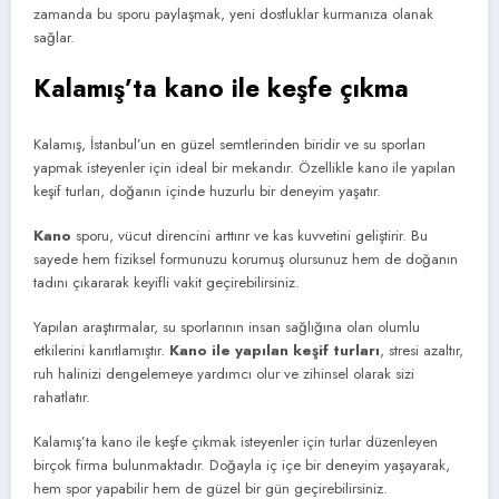
zamanda bu sporu paylaşmak, yeni dostluklar kurmanıza olanak
sağlar.
Kalamış’ta kano ile keşfe çıkma
Kalamış, İstanbul’un en güzel semtlerinden biridir ve su sporları
yapmak isteyenler için ideal bir mekandır. Özellikle kano ile yapılan
keşif turları, doğanın içinde huzurlu bir deneyim yaşatır.
Kano
sporu, vücut direncini arttırır ve kas kuvvetini geliştirir. Bu
sayede hem fiziksel formunuzu korumuş olursunuz hem de doğanın
tadını çıkararak keyifli vakit geçirebilirsiniz.
Yapılan araştırmalar, su sporlarının insan sağlığına olan olumlu
etkilerini kanıtlamıştır.
Kano ile yapılan keşif turları
, stresi azaltır,
ruh halinizi dengelemeye yardımcı olur ve zihinsel olarak sizi
rahatlatır.
Kalamış’ta kano ile keşfe çıkmak isteyenler için turlar düzenleyen
birçok firma bulunmaktadır. Doğayla iç içe bir deneyim yaşayarak,
hem spor yapabilir hem de güzel bir gün geçirebilirsiniz.