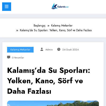
İçeriğe
atla
Başlangıç
Kalamış Mekanlar
Kalamış’da Su Sporları: Yelken, Kano, Sörf ve Daha Fazlası
Kalamış Mekanlar
Admin
24 Ocak 2024
0 Yorumlar
Kalamış’da Su Sporları:
Yelken, Kano, Sörf ve
Daha Fazlası