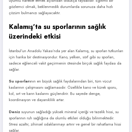
uyumlu hareket etmek açısından oldukça faydalıdır. Eğitimli bir
gözlemci olmak, beklenmedik durumlarda sorunuza daha hızlı
çözüm bulmanızı sağlayacaktır.
Kalamış’ta su sporlarının sağlık
üzerindeki etkisi
İstanbul’un Anadolu Yakası’nda yer alan Kalamış, su sporları tutkunları
için harika bir destinasyondur. Kano, yelken, sörf gibi su sporları,
sadece eğlenceli vakit geçirmenin ötesinde birçok sağlık faydası da
sağlar.
Su sporları
nın en büyük sağlık faydalarından biri, tüm vücut
kaslarının çalışmasını sağlamasıdır. Özellikle kano ve kürek sporu,
kol, sırt ve karın kaslarını güçlendirir. Bu sayede denge,
koordinasyon ve dayanıklılık artar.
Deniz
suyunun sağladığı yüksek mineral içeriği ve tazelik hissi, su
sporlarının ruh sağlığına da olumlu etkileri olduğu bilinmektedir.
Stresi azaltır, zihinsel odaklanmayı artırır ve genel bir rahatlama hissi
sağlar.