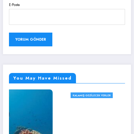
E-Posta
You May Have Missed
KALAMIŞ GEZILECEK YERLER