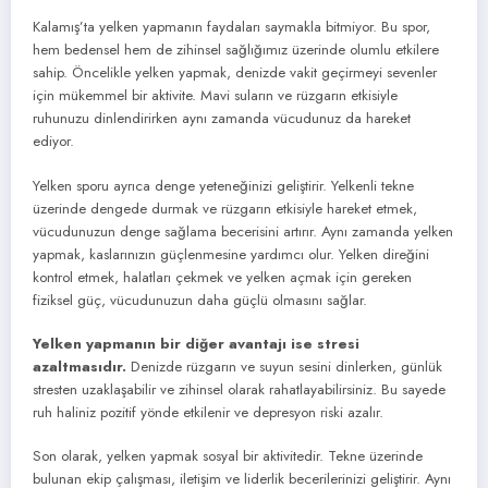
Kalamış’ta yelken yapmanın faydaları saymakla bitmiyor. Bu spor,
hem bedensel hem de zihinsel sağlığımız üzerinde olumlu etkilere
sahip. Öncelikle yelken yapmak, denizde vakit geçirmeyi sevenler
için mükemmel bir aktivite. Mavi suların ve rüzgarın etkisiyle
ruhunuzu dinlendirirken aynı zamanda vücudunuz da hareket
ediyor.
Yelken sporu ayrıca denge yeteneğinizi geliştirir. Yelkenli tekne
üzerinde dengede durmak ve rüzgarın etkisiyle hareket etmek,
vücudunuzun denge sağlama becerisini artırır. Aynı zamanda yelken
yapmak, kaslarınızın güçlenmesine yardımcı olur. Yelken direğini
kontrol etmek, halatları çekmek ve yelken açmak için gereken
fiziksel güç, vücudunuzun daha güçlü olmasını sağlar.
Yelken yapmanın bir diğer avantajı ise stresi
azaltmasıdır.
Denizde rüzgarın ve suyun sesini dinlerken, günlük
stresten uzaklaşabilir ve zihinsel olarak rahatlayabilirsiniz. Bu sayede
ruh haliniz pozitif yönde etkilenir ve depresyon riski azalır.
Son olarak, yelken yapmak sosyal bir aktivitedir. Tekne üzerinde
bulunan ekip çalışması, iletişim ve liderlik becerilerinizi geliştirir. Aynı