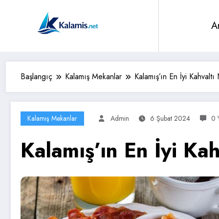
İçeriğe
atla
A
Başlangıç
Kalamış Mekanlar
Kalamış’ın En İyi Kahvaltı
Kalamış Mekanlar
Admin
6 Şubat 2024
0 
Kalamış’ın En İyi Kah