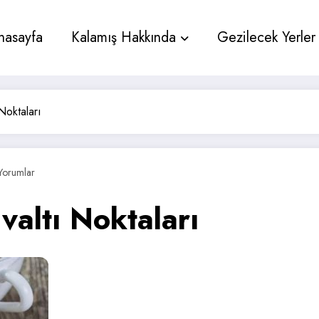
nasayfa
Kalamış Hakkında
Gezilecek Yerler
 Noktaları
Yorumlar
valtı Noktaları