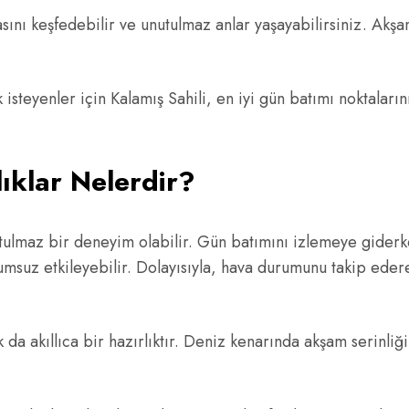
ını keşfedebilir ve unutulmaz anlar yaşayabilirsiniz. Akşam
isteyenler için Kalamış Sahili, en iyi gün batımı noktalar
ıklar Nelerdir?
nutulmaz bir deneyim olabilir. Gün batımını izlemeye gider
lumsuz etkileyebilir. Dolayısıyla, hava durumunu takip ede
 da akıllıca bir hazırlıktır. Deniz kenarında akşam serinliğ