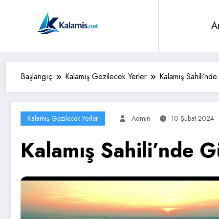
İçeriğe
atla
A
Başlangıç
Kalamış Gezilecek Yerler
Kalamış Sahili’nd
Kalamış Gezilecek Yerler
Admin
10 Şubat 2024
Kalamış Sahili’nde 