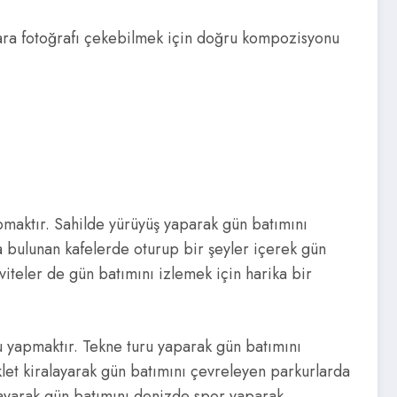
zara fotoğrafı çekebilmek için doğru kompozisyonu
pmaktır. Sahilde yürüyüş yaparak gün batımını
a bulunan kafelerde oturup bir şeyler içerek gün
viteler de gün batımını izlemek için harika bir
u yapmaktır. Tekne turu yaparak gün batımını
klet kiralayarak gün batımını çevreleyen parkurlarda
iralayarak gün batımını denizde spor yaparak