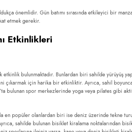
ldukça önemlidir. Gün batımı sırasında etkileyici bir man
kat etmek gerekir.
 Etkinlikleri
 etkinlik bulunmaktadır. Bunlardan biri sahilde yürüyüş ya
ıkarmak için harika bir etkinliktir. Ayrıca, sahil boyunc
ş’ta bulunan spor merkezlerinde yoga veya pilates gibi akti
a en popüler olanlardan biri ise deniz üzerinde tekne tur
rıca, sahilde bulunan bisiklet kiralama noktalarından bisi
 deniz sporlarına ilginiz varsa, kano veya deniz bisikleti k