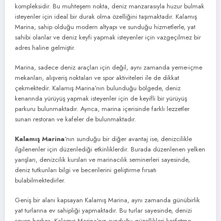
kompleksidir. Bu muhteşem nokta, deniz manzarasıyla huzur bulmak
isteyenler için ideal bir durak olma özelliğini taşımaktadır. Kalamış
Marina, sahip olduğu modern altyapı ve sunduğu hizmetlerle, yat
sahibi olanlar ve deniz keyfi yapmak isteyenler için vazgeçilmez bir
adres haline gelmiştir.
Marina, sadece deniz araçları için değil, aynı zamanda yeme-içme
mekanları, alışveriş noktaları ve spor aktiviteleri ile de dikkat
çekmektedir. Kalamış Marina’nın bulunduğu bölgede, deniz
kenarında yürüyüş yapmak isteyenler için de keyifli bir yürüyüş
parkuru bulunmaktadır. Ayrıca, marina içerisinde farklı lezzetler
sunan restoran ve kafeler de bulunmaktadır.
Kalamış Marina
‘nın sunduğu bir diğer avantaj ise, denizcilikle
ilgilenenler için düzenlediği etkinliklerdir. Burada düzenlenen yelken
yarışları, denizcilik kursları ve marinacılık seminerleri sayesinde,
deniz tutkunları bilgi ve becerilerini geliştirme fırsatı
bulabilmektedirler.
Geniş bir alanı kapsayan Kalamış Marina, aynı zamanda günübirlik
yat turlarına ev sahipliği yapmaktadır. Bu turlar sayesinde, denizi
seven herkes, Kalamış Marina’nın sunduğu güzellikleri keşfetme