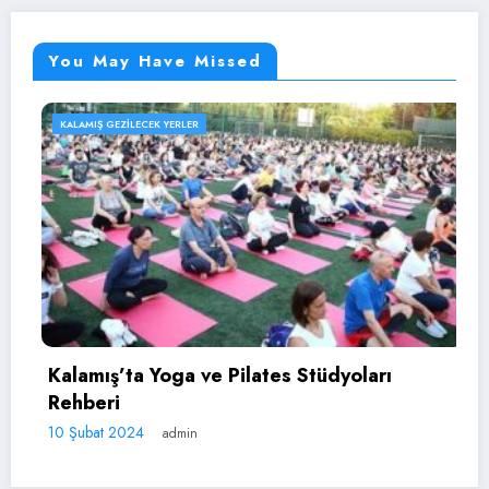
You May Have Missed
ILECEK YERLER
KALAMIŞ GEZIL
Kalamış S
ta Yoga ve Pilates Stüdyoları
10 Şubat 202
024
admin