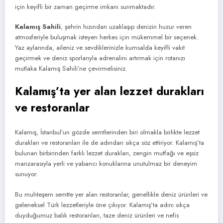
için keyifli bir zaman geçirme imkanı sunmaktadır.
Kalamış Sahili
, şehrin hızından uzaklaşıp denizin huzur veren
atmosferiyle buluşmak isteyen herkes için mükemmel bir seçenek.
Yaz aylarında, aileniz ve sevdiklerinizle kumsalda keyifli vakit
geçirmek ve deniz sporlarıyla adrenalini artırmak için rotanızı
mutlaka Kalamış Sahili’ne çevirmelisiniz.
Kalamış’ta yer alan lezzet durakları
ve restoranlar
Kalamış, İstanbul’un gözde semtlerinden biri olmakla birlikte lezzet
durakları ve restoranları ile de adından sıkça söz ettiriyor. Kalamış’ta
bulunan birbirinden farklı lezzet durakları, zengin mutfağı ve eşsiz
manzarasıyla yerli ve yabancı konuklarına unutulmaz bir deneyim
sunuyor.
Bu muhteşem semtte yer alan restoranlar, genellikle deniz ürünleri ve
geleneksel Türk lezzetleriyle öne çıkıyor. Kalamış’ta adını sıkça
duyduğumuz balık restoranları, taze deniz ürünleri ve nefis