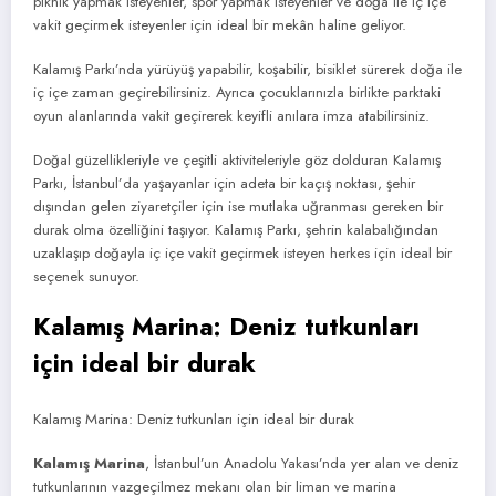
piknik yapmak isteyenler, spor yapmak isteyenler ve doğa ile iç içe
vakit geçirmek isteyenler için ideal bir mekân haline geliyor.
Kalamış Parkı’nda yürüyüş yapabilir, koşabilir, bisiklet sürerek doğa ile
iç içe zaman geçirebilirsiniz. Ayrıca çocuklarınızla birlikte parktaki
oyun alanlarında vakit geçirerek keyifli anılara imza atabilirsiniz.
Doğal güzellikleriyle ve çeşitli aktiviteleriyle göz dolduran Kalamış
Parkı, İstanbul’da yaşayanlar için adeta bir kaçış noktası, şehir
dışından gelen ziyaretçiler için ise mutlaka uğranması gereken bir
durak olma özelliğini taşıyor. Kalamış Parkı, şehrin kalabalığından
uzaklaşıp doğayla iç içe vakit geçirmek isteyen herkes için ideal bir
seçenek sunuyor.
Kalamış Marina: Deniz tutkunları
için ideal bir durak
Kalamış Marina: Deniz tutkunları için ideal bir durak
Kalamış Marina
, İstanbul’un Anadolu Yakası’nda yer alan ve deniz
tutkunlarının vazgeçilmez mekanı olan bir liman ve marina