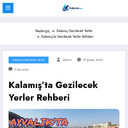
İçeriğe
atla
Başlangıç
Kalamış Gezilecek Yerler
Kalamış’ta Gezilecek Yerler Rehberi
Kalamış Gezilecek Yerler
Admin
10 Şubat 2024
0 Yorumlar
Kalamış’ta Gezilecek
Yerler Rehberi