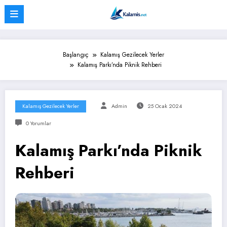
İçeriğe
atla
Başlangıç
Kalamış Gezilecek Yerler
Kalamış Parkı’nda Piknik Rehberi
Kalamış Gezilecek Yerler
Admin
25 Ocak 2024
0 Yorumlar
Kalamış Parkı’nda Piknik
Rehberi