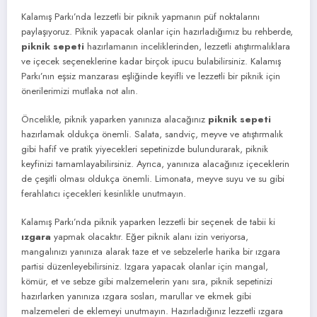
Kalamış Parkı’nda lezzetli bir piknik yapmanın püf noktalarını
paylaşıyoruz. Piknik yapacak olanlar için hazırladığımız bu rehberde,
piknik sepeti
hazırlamanın inceliklerinden, lezzetli atıştırmalıklara
ve içecek seçeneklerine kadar birçok ipucu bulabilirsiniz. Kalamış
Parkı’nın eşsiz manzarası eşliğinde keyifli ve lezzetli bir piknik için
önerilerimizi mutlaka not alın.
Öncelikle, piknik yaparken yanınıza alacağınız
piknik sepeti
hazırlamak oldukça önemli. Salata, sandviç, meyve ve atıştırmalık
gibi hafif ve pratik yiyecekleri sepetinizde bulundurarak, piknik
keyfinizi tamamlayabilirsiniz. Ayrıca, yanınıza alacağınız içeceklerin
de çeşitli olması oldukça önemli. Limonata, meyve suyu ve su gibi
ferahlatıcı içecekleri kesinlikle unutmayın.
Kalamış Parkı’nda piknik yaparken lezzetli bir seçenek de tabii ki
ızgara
yapmak olacaktır. Eğer piknik alanı izin veriyorsa,
mangalınızı yanınıza alarak taze et ve sebzelerle harika bir ızgara
partisi düzenleyebilirsiniz. Izgara yapacak olanlar için mangal,
kömür, et ve sebze gibi malzemelerin yanı sıra, piknik sepetinizi
hazırlarken yanınıza ızgara sosları, marullar ve ekmek gibi
malzemeleri de eklemeyi unutmayın. Hazırladığınız lezzetli ızgara