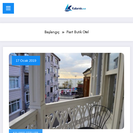
İçeriğe
atla
Başlangıç
Piart Butik Otel
17 Ocak 2019
KALAMIŞ OTELLER