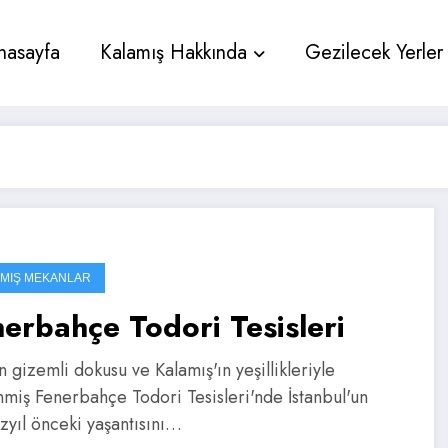
nasayfa
Kalamış Hakkında
Gezilecek Yerler
MIŞ MEKANLAR
erbahçe Todori Tesisleri
n gizemli dokusu ve Kalamış'ın yeşillikleriyle
miş Fenerbahçe Todori Tesisleri'nde İstanbul'un
üzyıl önceki yaşantısını…